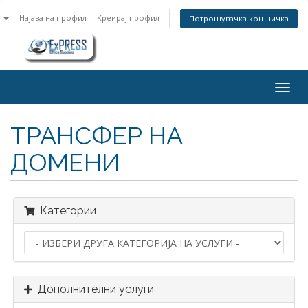
n
Најава на профил
Креирај профил
Потрошувачка кошничка
Togg
navig
ТРАНСФЕР НА
ДОМЕНИ
Категории
Дополнителни услуги